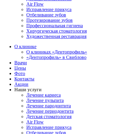
Air Flow
Исправление прикуса
Отбеливание зубов
Протезирование зубов
Профессиональная гигиена
Хирургическая стоматология
Художественная реставрация
О клинике
О клиниках «Дентопрофиль»
«Дентопрофиль» в Свиблово
Врачи
Цены
Фото
Контакты
Акции
Наши услуги
Лечение кариеса
Лечение пульпита
Лечение пародонтита
Лечение периодонтита
Детская стоматология
Air Flow
Исправление прикуса
Отбеливание зубов