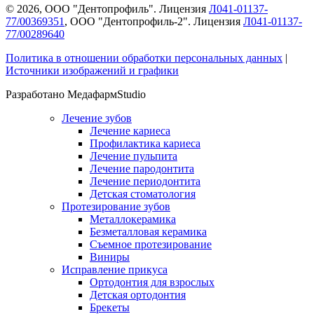
©
2026
, ООО "Дентопрофиль". Лицензия
Л041-01137-
77/00369351
, ООО "Дентопрофиль-2". Лицензия
Л041-01137-
77/00289640
Политика в отношении обработки персональных данных
|
Источники изображений и графики
Разработано МедафармStudio
Лечение зубов
Лечение кариеса
Профилактика кариеса
Лечение пульпита
Лечение пародонтита
Лечение периодонтита
Детская стоматология
Протезирование зубов
Металлокерамика
Безметалловая керамика
Съемное протезирование
Виниры
Исправление прикуса
Ортодонтия для взрослых
Детская ортодонтия
Брекеты