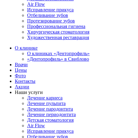
Air Flow
Исправление прикуса
Отбеливание зубов
Протезирование зубов
Профессиональная гигиена
Хирургическая стоматология
Художественная реставрация
О клинике
О клиниках «Дентопрофиль»
«Дентопрофиль» в Свиблово
Врачи
Цены
Фото
Контакты
Акции
Наши услуги
Лечение кариеса
Лечение пульпита
Лечение пародонтита
Лечение периодонтита
Детская стоматология
Air Flow
Исправление прикуса
Отбеливание зубов