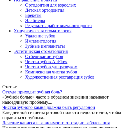
Ортодонтия для взрослых
Детская ортодонтия
Брекеты
Элайнеры
Результаты работ врача-ортодонта
Хирургическая стоматология
Удаление зубов
Имплантология
Зубные имплантаты
Эстетическая стоматология
Отбеливание зубов
Чистка зубов AirFlow
Чистка зубов ультразвуком
Комплексная чистка зубов
Художественная реставрация зубов
Статьи:
Откуда приходит зубная боль?
«Зубной болью» часто в образном значении называют
надоедливую проблему....
Чистка зубного камня должна быть регулярной
Ежедневной гигиены ротовой полости недостаточно, чтобы
справиться с зубным...
Лечение кариеса в зависимости от стадии заболевания
Не стоит откладывать поход к стоматологу, если признаки