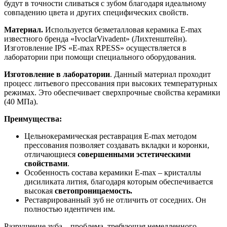
будут в точности сливаться с зубом благодаря идеальному
совпадению цвета и других специфических свойств.
Материал.
Используется безметалловая керамика E-max
известного бренда «IvoclarVivadent» (Лихтенштейн).
Изготовление IPS «E-max RPESS» осуществляется в
лаборатории при помощи специального оборудования.
Изготовление в лаборатории
. Данный материал проходит
процесс литьевого прессования при высоких температурных
режимах. Это обеспечивает сверхпрочные свойства керамики
(40 МПа).
Преимущества:
Цельнокерамическая реставрация E-max методом
прессования позволяет создавать вкладки и коронки,
отличающиеся
совершенными эстетическими
свойствами
.
Особенность состава керамики E-max – кристаллы
дисиликата лития, благодаря которым обеспечивается
высокая
светопроницаемость.
Реставрированный зуб не отличить от соседних. Он
полностью идентичен им.
Разрушение зуба – проблема, требующая немедленного