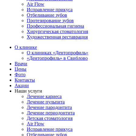
Air Flow
Исправление прикуса
Отбеливание зубов
Протезирование зубов
Профессиональная гигиена
Хирургическая стоматология
Художественная реставрация
О клинике
О клиниках «Дентопрофиль»
«Дентопрофиль» в Свиблово
Врачи
Цены
Фото
Контакты
Акции
Наши услуги
Лечение кариеса
Лечение пульпита
Лечение пародонтита
Лечение периодонтита
Детская стоматология
Air Flow
Исправление прикуса
Отбеливание зубов