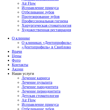
Air Flow
Исправление прикуса
Отбеливание зубов
Протезирование зубов
Профессиональная гигиена
Хирургическая стоматология
Художественная реставрация
О клинике
О клиниках «Дентопрофиль»
«Дентопрофиль» в Свиблово
Врачи
Цены
Фото
Контакты
Акции
Наши услуги
Лечение кариеса
Лечение пульпита
Лечение пародонтита
Лечение периодонтита
Детская стоматология
Air Flow
Исправление прикуса
Отбеливание зубов