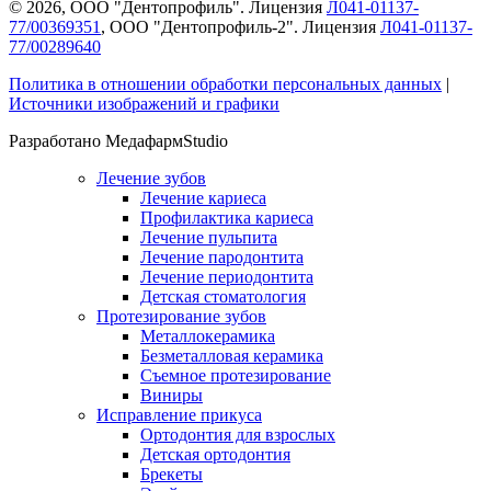
©
2026
, ООО "Дентопрофиль". Лицензия
Л041-01137-
77/00369351
, ООО "Дентопрофиль-2". Лицензия
Л041-01137-
77/00289640
Политика в отношении обработки персональных данных
|
Источники изображений и графики
Разработано МедафармStudio
Лечение зубов
Лечение кариеса
Профилактика кариеса
Лечение пульпита
Лечение пародонтита
Лечение периодонтита
Детская стоматология
Протезирование зубов
Металлокерамика
Безметалловая керамика
Съемное протезирование
Виниры
Исправление прикуса
Ортодонтия для взрослых
Детская ортодонтия
Брекеты