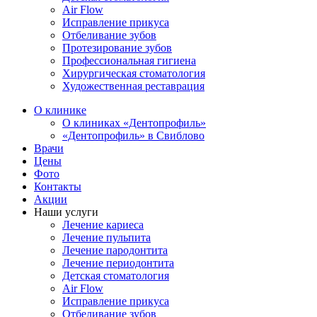
Air Flow
Исправление прикуса
Отбеливание зубов
Протезирование зубов
Профессиональная гигиена
Хирургическая стоматология
Художественная реставрация
О клинике
О клиниках «Дентопрофиль»
«Дентопрофиль» в Свиблово
Врачи
Цены
Фото
Контакты
Акции
Наши услуги
Лечение кариеса
Лечение пульпита
Лечение пародонтита
Лечение периодонтита
Детская стоматология
Air Flow
Исправление прикуса
Отбеливание зубов