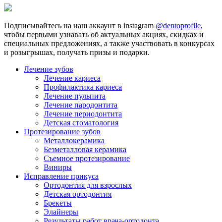
Подписывайтесь на наш аккаунт в instagram
@dentoprofile
,
чтобы первыми узнавать об актуальных акциях, скидках и
специальных предложениях, а также участвовать в конкурсах
и розыгрышах, получать призы и подарки.
Лечение зубов
Лечение кариеса
Профилактика кариеса
Лечение пульпита
Лечение пародонтита
Лечение периодонтита
Детская стоматология
Протезирование зубов
Металлокерамика
Безметалловая керамика
Съемное протезирование
Виниры
Исправление прикуса
Ортодонтия для взрослых
Детская ортодонтия
Брекеты
Элайнеры
Результаты работ врача-ортодонта