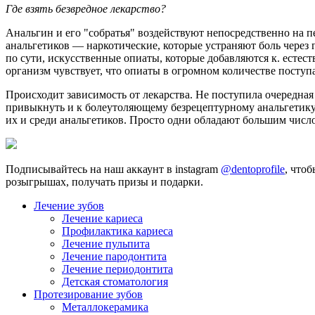
Где взять безвредное лекарство?
Анальгин и его "собратья" воздействуют непосредственно на пе
анальгетиков — наркотические, которые устраняют боль через 
по сути, искусственные опиаты, которые добавляются к. есте
организм чувствует, что опиаты в огромном количестве поступа
Происходит зависимость от лекарства. Не поступила очередная
привыкнуть и к болеутоляющему безрецептурному анальгетику,
их и среди анальгетиков. Просто одни обладают большим чис
Подписывайтесь на наш аккаунт в instagram
@dentoprofile
, что
розыгрышах, получать призы и подарки.
Лечение зубов
Лечение кариеса
Профилактика кариеса
Лечение пульпита
Лечение пародонтита
Лечение периодонтита
Детская стоматология
Протезирование зубов
Металлокерамика