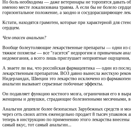
Но боль необходима — даже ветеринары не торопятся давать о
именно месте локализована травма. А если бы не болело сердце
горизонтальное положение, а заодно и сосудорасширяющее лек
Кстати, находятся грамотеи, которые при характерной для сте
сердцем.
Чем опасен анальгин?
Вообще болеутоляющие лекарственные препараты — одни из са
тяжкое похмелье — все "гасится" недорогим и привычным анал
недомогания, а всего лишь приглушает неприятные ощущения, 
А знаете ли вы, что российская фармацевтика — один из посл
лекарственным препаратом. ВОЗ давно вынесла жесткую реко
Нидерландах, Швеции это лекарство исключено из фармакопеи е
анальгин вызывает серьезные побочные эффекты.
Он подавляет функцию костного мозга, ограничивая его в выр
женщины и девушки, страдающие болезненными месячными, в "
Анальгин дешевле более безопасных Зарубежных средств и мож
через сеть своих аптек еженедельно продает 8 тысяч упаковок
теперь в инструкцию по применению этого лекарства внесены 
самый вкус, тот самый анальгин...