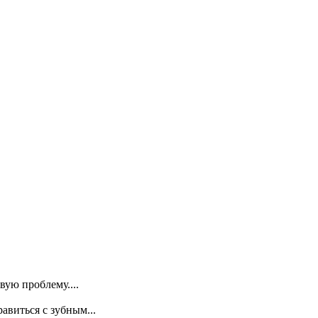
ую проблему....
авиться с зубным...