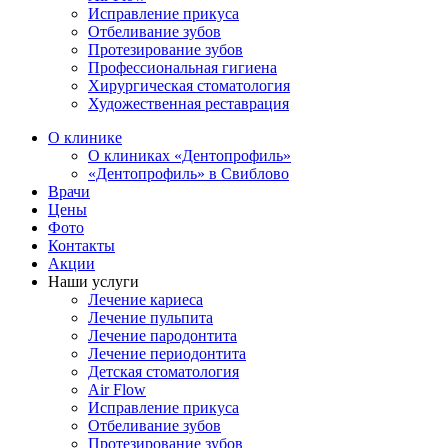
Исправление прикуса
Отбеливание зубов
Протезирование зубов
Профессиональная гигиена
Хирургическая стоматология
Художественная реставрация
О клинике
О клиниках «Дентопрофиль»
«Дентопрофиль» в Свиблово
Врачи
Цены
Фото
Контакты
Акции
Наши услуги
Лечение кариеса
Лечение пульпита
Лечение пародонтита
Лечение периодонтита
Детская стоматология
Air Flow
Исправление прикуса
Отбеливание зубов
Протезирование зубов