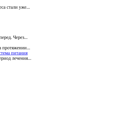
са стали уже...
ред. Через...
 протяжении...
стема питания
риод лечения...