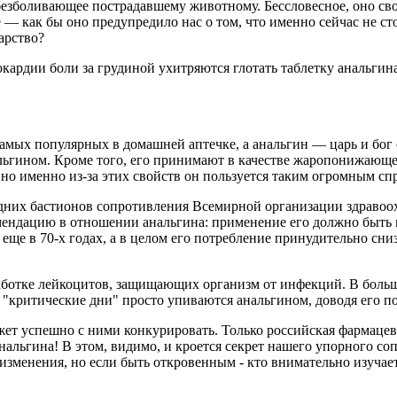
безболивающее пострадавшему животному. Бессловесное, оно сво
 — как бы оно предупредило нас о том, что именно сейчас не ст
арство?
нокардии боли за грудиной ухитряются глотать таблетку анальг
мых популярных в домашней аптечке, а анальгин — царь и бог 
ьгином. Кроме того, его принимают в качестве жаропонижающег
но именно из-за этих свойств он пользуется таким огромным сп
едних бастионов сопротивления Всемирной организации здравоох
мендацию в отношении анальгина: применение его должно быть
ще в 70-х годах, а в целом его потребление принудительно сниз
аботке лейкоцитов, защищающих организм от инфекций. В больш
критические дни" просто упиваются анальгином, доводя его по
ет успешно с ними конкурировать. Только российская фармацев
 анальгина! В этом, видимо, и кроется секрет нашего упорного 
изменения, но если быть откровенным - кто внимательно изучае