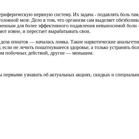
риферическую нервную систему. Их задача - подавлять боль там, 
головной мозг. Дело в том, что организм сам выделяет обезбол
ственным для более эффективного подавления невыносимой боли -
ют извне, и перестает вырабатывать свои.
 доза опиатов — началась ломка. Такие наркотические анальгетик
 если не лечить пошатнувшееся здоровье, а только устранять б
лом побочных действий, другие — меньшим.
бы первыми узнавать об актуальных акциях, скидках и специальн