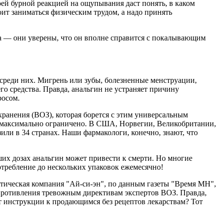
ей бурной реакцией на ощупывания даст понять, в каком
оит заниматься физическим трудом, а надо принять
ина — они уверены, что он вполне справится с покалывающим
среди них. Мигрень или зубы, болезненные менструации,
о средства. Правда, анальгин не устраняет причину
росом.
ранения (ВОЗ), которая борется с этим универсальным
 максимально ограничено. В США, Норвегии, Великобритании,
или в 34 странах. Наши фармакологи, конечно, знают, что
их дозах анальгин может привести к смерти. Но многие
требление до нескольких упаковок ежемесячно!
тическая компания "Ай-си-эн", по данным газеты "Время МН",
сопротивления тревожным директивам экспертов ВОЗ. Правда,
т инструкции к продающимся без рецептов лекарствам? Тот