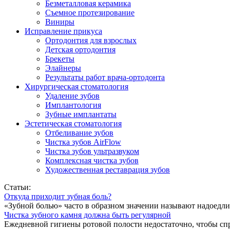
Безметалловая керамика
Съемное протезирование
Виниры
Исправление прикуса
Ортодонтия для взрослых
Детская ортодонтия
Брекеты
Элайнеры
Результаты работ врача-ортодонта
Хирургическая стоматология
Удаление зубов
Имплантология
Зубные имплантаты
Эстетическая стоматология
Отбеливание зубов
Чистка зубов AirFlow
Чистка зубов ультразвуком
Комплексная чистка зубов
Художественная реставрация зубов
Статьи:
Откуда приходит зубная боль?
«Зубной болью» часто в образном значении называют надоедлив
Чистка зубного камня должна быть регулярной
Ежедневной гигиены ротовой полости недостаточно, чтобы спр