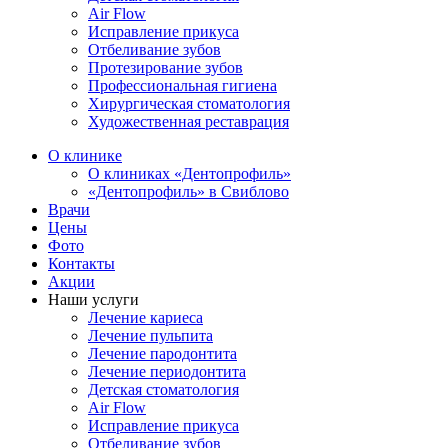
Air Flow
Исправление прикуса
Отбеливание зубов
Протезирование зубов
Профессиональная гигиена
Хирургическая стоматология
Художественная реставрация
О клинике
О клиниках «Дентопрофиль»
«Дентопрофиль» в Свиблово
Врачи
Цены
Фото
Контакты
Акции
Наши услуги
Лечение кариеса
Лечение пульпита
Лечение пародонтита
Лечение периодонтита
Детская стоматология
Air Flow
Исправление прикуса
Отбеливание зубов