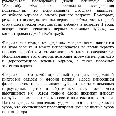
руководитель исследования Джейн Вейнтрауб (Jane
Weintraub). «Во-первых, результаты исследования
подтвердили, что использование фторлака защищает
от зубного кариеса с самого раннего возраста. Во-вторых,
результаты исследования подтвердили необходимость первой
стоматологической консультации ребенка в возрасте 1 года,
вскоре после появления первых молочных зубов», —
констатировала Джейн Вейнтрауб.
Фторлак это недорогое средство, которое легко наносится
на зубы ребенка и может использоваться во время первого
посещения ребенком стоматолога, считают исследователи.
Использование этого метода позволяет избежать неприятного
и дорогостоящего лечения кариеса, а также побочных
эффектов наркоза.
Фторлак — это комбинированный препарат, содержащий
пихтовый бальзам и фторид натрия. Перед нанесением
фторлака стоматологи очищают зубы от налета с помощью
циркулярных щеток и абразивных паст, после чего
высушивают их.. Затем тонким слоем препарат наносят
на зубы с помощью пластмассового шпателя или кисточки.
Пленка фторлака длительно удерживается на поверхности
зубов, что обеспечивает пролонгированное насыщение зубов
ионами фтора.