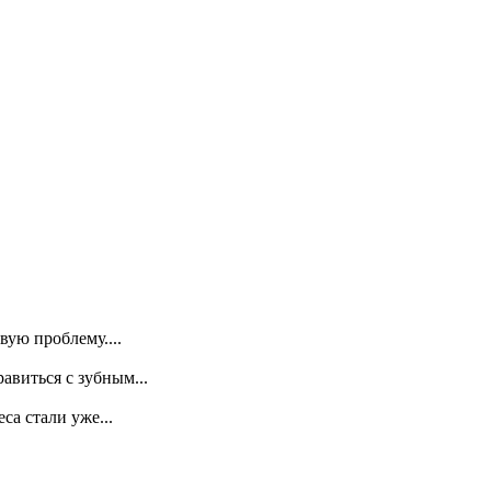
ую проблему....
авиться с зубным...
са стали уже...