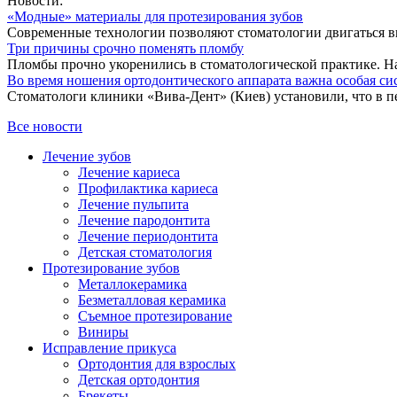
Новости:
«Модные» материалы для протезирования зубов
Современные технологии позволяют стоматологии двигаться впе
Три причины срочно поменять пломбу
Пломбы прочно укоренились в стоматологической практике. На
Во время ношения ортодонтического аппарата важна особая си
Стоматологи клиники «Вива-Дент» (Киев) установили, что в пе
Все новости
Лечение зубов
Лечение кариеса
Профилактика кариеса
Лечение пульпита
Лечение пародонтита
Лечение периодонтита
Детская стоматология
Протезирование зубов
Металлокерамика
Безметалловая керамика
Съемное протезирование
Виниры
Исправление прикуса
Ортодонтия для взрослых
Детская ортодонтия
Брекеты