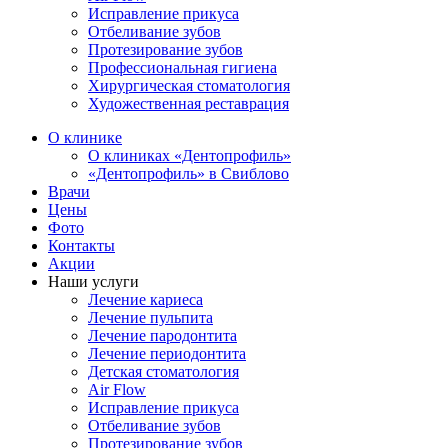
Исправление прикуса
Отбеливание зубов
Протезирование зубов
Профессиональная гигиена
Хирургическая стоматология
Художественная реставрация
О клинике
О клиниках «Дентопрофиль»
«Дентопрофиль» в Свиблово
Врачи
Цены
Фото
Контакты
Акции
Наши услуги
Лечение кариеса
Лечение пульпита
Лечение пародонтита
Лечение периодонтита
Детская стоматология
Air Flow
Исправление прикуса
Отбеливание зубов
Протезирование зубов