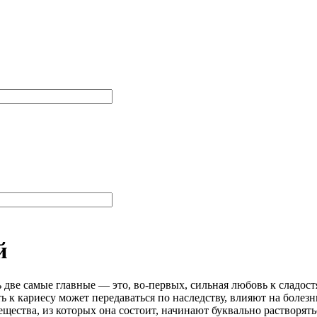
й
ве самые главные — это, во-первых, сильная любовь к сладостям
 к кариесу может передаваться по наследству, влияют на болезн
ещества, из которых она состоит, начинают буквально растворят