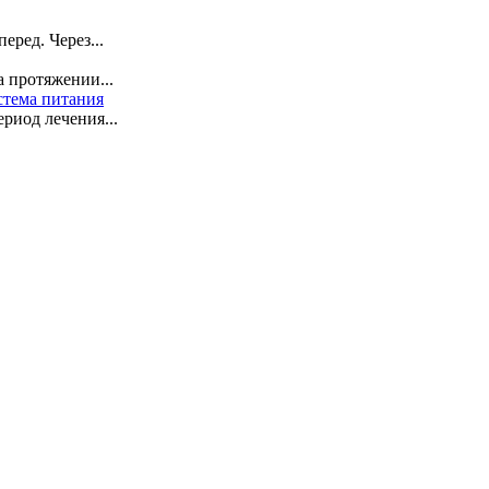
ред. Через...
 протяжении...
стема питания
риод лечения...