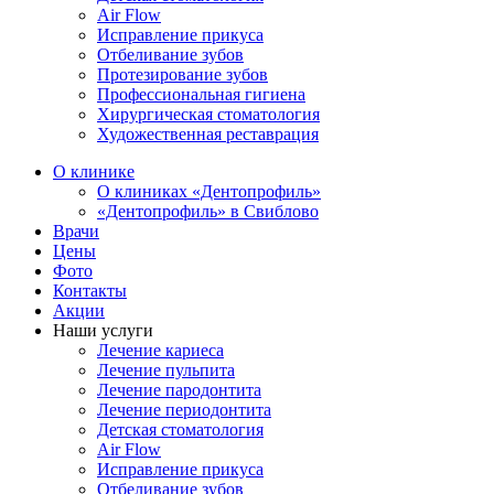
Air Flow
Исправление прикуса
Отбеливание зубов
Протезирование зубов
Профессиональная гигиена
Хирургическая стоматология
Художественная реставрация
О клинике
О клиниках «Дентопрофиль»
«Дентопрофиль» в Свиблово
Врачи
Цены
Фото
Контакты
Акции
Наши услуги
Лечение кариеса
Лечение пульпита
Лечение пародонтита
Лечение периодонтита
Детская стоматология
Air Flow
Исправление прикуса
Отбеливание зубов