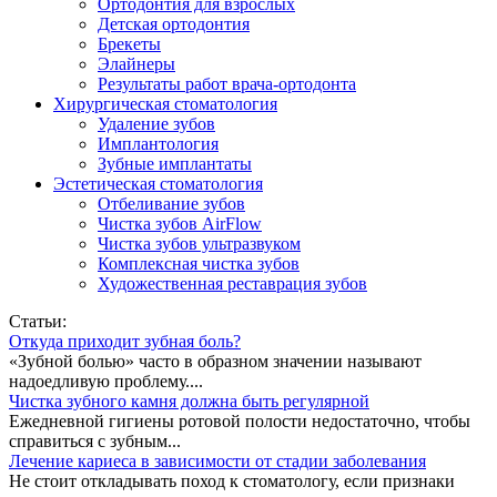
Ортодонтия для взрослых
Детская ортодонтия
Брекеты
Элайнеры
Результаты работ врача-ортодонта
Хирургическая стоматология
Удаление зубов
Имплантология
Зубные имплантаты
Эстетическая стоматология
Отбеливание зубов
Чистка зубов AirFlow
Чистка зубов ультразвуком
Комплексная чистка зубов
Художественная реставрация зубов
Статьи:
Откуда приходит зубная боль?
«Зубной болью» часто в образном значении называют
надоедливую проблему....
Чистка зубного камня должна быть регулярной
Ежедневной гигиены ротовой полости недостаточно, чтобы
справиться с зубным...
Лечение кариеса в зависимости от стадии заболевания
Не стоит откладывать поход к стоматологу, если признаки