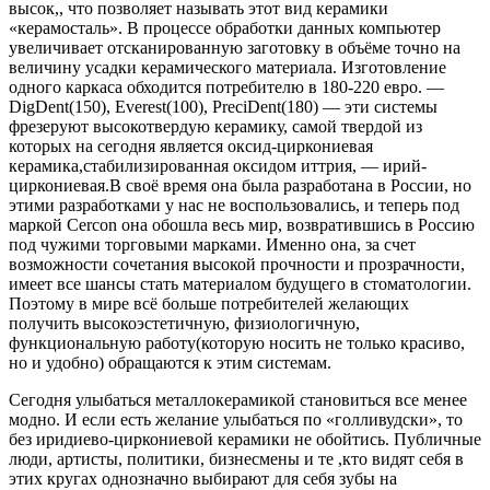
высок,, что позволяет называть этот вид керамики
«керамосталь». В процессе обработки данных компьютер
увеличивает отсканированную заготовку в объёме точно на
величину усадки керамического материала. Изготовление
одного каркаса обходится потребителю в 180-220 евро. —
DigDent(150), Everest(100), PreciDent(180) — эти системы
фрезеруют высокотвердую керамику, самой твердой из
которых на сегодня является оксид-циркониевая
керамика,стабилизированная оксидом иттрия, — ирий-
циркониевая.В своё время она была разработана в России, но
этими разработками у нас не воспользовались, и теперь под
маркой Cercon она обошла весь мир, возвратившись в Россию
под чужими торговыми марками. Именно она, за счет
возможности сочетания высокой прочности и прозрачности,
имеет все шансы стать материалом будущего в стоматологии.
Поэтому в мире всё больше потребителей желающих
получить высокоэстетичную, физиологичную,
функциональную работу(которую носить не только красиво,
но и удобно) обращаются к этим системам.
Сегодня улыбаться металлокерамикой становиться все менее
модно. И если есть желание улыбаться по «голливудски», то
без иридиево-циркониевой керамики не обойтись. Публичные
люди, артисты, политики, бизнесмены и те ,кто видят себя в
этих кругах однозначно выбирают для себя зубы на