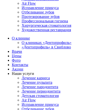
Air Flow
Исправление прикуса
Отбеливание зубов
Протезирование зубов
Профессиональная гигиена
Хирургическая стоматология
Художественная реставрация
О клинике
О клиниках «Дентопрофиль»
«Дентопрофиль» в Свиблово
Врачи
Цены
Фото
Контакты
Акции
Наши услуги
Лечение кариеса
Лечение пульпита
Лечение пародонтита
Лечение периодонтита
Детская стоматология
Air Flow
Исправление прикуса
Отбеливание зубов