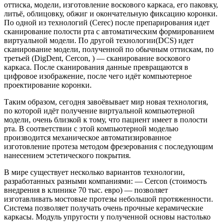
оттиска, модели, изготовление воскового каркаса, его паковку,
литьё, облицовку, обжиг и окончательную фиксацию коронки.
По одной из технологий (Cerec) после препарирования идет
сканирование полости рта с автоматическим формированием
виртуальной модели. По другой технологии(DCS) идет
сканирование модели, полученной по обычным оттискам, по
третьей (DigDent, Cercon, ) — сканирование воскового
каркаса. После сканирования данные превращаются в
цифровое изображение, после чего идёт компьютерное
проектирование коронки.
Таким образом, сегодня завоёвывает мир новая технология,
по которой идёт получение виртуальной компьютерной
модели, очень близкой к тому, что пациент имеет в полости
рта. В соответствии с этой компьютерной моделью
производится механическое автоматизированное
изготовление протеза методом фрезерования с последующим
нанесением эстетического покрытия.
В мире существует несколько вариантов технологии,
разработанных разными компаниями: — Cercon (стоимость
внедрения в клинике 70 тыс. евро) — позволяет
изготавливать мостовые протезы небольшой протяженности.
Система позволяет получать очень прочные керамические
каркасы. Модуль упругости у полученной основы настолько