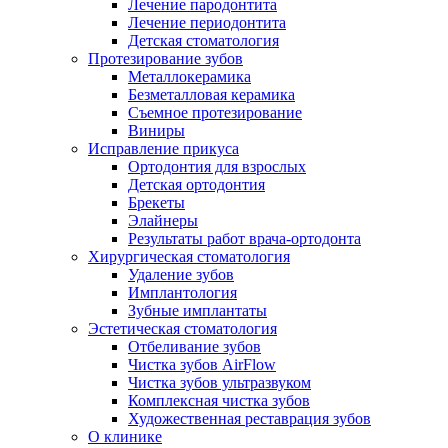
Лечение пародонтита
Лечение периодонтита
Детская стоматология
Протезирование зубов
Металлокерамика
Безметалловая керамика
Съемное протезирование
Виниры
Исправление прикуса
Ортодонтия для взрослых
Детская ортодонтия
Брекеты
Элайнеры
Результаты работ врача-ортодонта
Хирургическая стоматология
Удаление зубов
Имплантология
Зубные имплантаты
Эстетическая стоматология
Отбеливание зубов
Чистка зубов AirFlow
Чистка зубов ультразвуком
Комплексная чистка зубов
Художественная реставрация зубов
О клинике