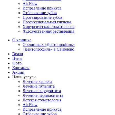
Air Flow
Исправление прикуса
Отбеливание зубов
Протезирование зубов
Профессиональная гигиена
Хирургическая стоматология
Художественная реставрация
О клинике
О клиниках «Дентопрофиль»
«Дентопрофиль» в Свиблово
Врачи
Цены
Фото
Контакты
Акции
Наши услуги
Лечение кариеса
Лечение пульпита
Лечение пародонтита
Лечение периодонтита
Детская стоматология
Air Flow
Исправление прикуса
Отбеливание зубов