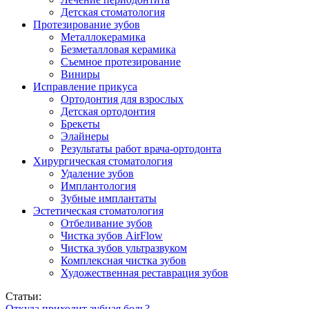
Детская стоматология
Протезирование зубов
Металлокерамика
Безметалловая керамика
Съемное протезирование
Виниры
Исправление прикуса
Ортодонтия для взрослых
Детская ортодонтия
Брекеты
Элайнеры
Результаты работ врача-ортодонта
Хирургическая стоматология
Удаление зубов
Имплантология
Зубные имплантаты
Эстетическая стоматология
Отбеливание зубов
Чистка зубов AirFlow
Чистка зубов ультразвуком
Комплексная чистка зубов
Художественная реставрация зубов
Статьи:
Откуда приходит зубная боль?