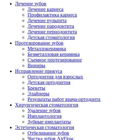
Лечение зубов
Лечение кариеса
Профилактика кариеса
Лечение пульпита
Лечение пародонтита
Лечение периодонтита
Детская стоматология
Протезирование зубов
Металлокерамика
Безметалловая керамика
Съемное протезирование
Виниры
Исправление прикуса
Ортодонтия для взрослых
Детская ортодонтия
Брекеты
Элайнеры
Результаты работ врача-ортодонта
Хирургическая стоматология
Удаление зубов
Имплантология
Зубные имплантаты
Эстетическая стоматология
Отбеливание зубов
Чистка зубов AirFlow