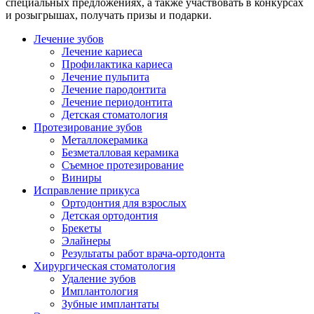
специальных предложениях, а также участвовать в конкурсах
и розыгрышах, получать призы и подарки.
Лечение зубов
Лечение кариеса
Профилактика кариеса
Лечение пульпита
Лечение пародонтита
Лечение периодонтита
Детская стоматология
Протезирование зубов
Металлокерамика
Безметалловая керамика
Съемное протезирование
Виниры
Исправление прикуса
Ортодонтия для взрослых
Детская ортодонтия
Брекеты
Элайнеры
Результаты работ врача-ортодонта
Хирургическая стоматология
Удаление зубов
Имплантология
Зубные имплантаты