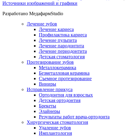
Источники изображений и графики
Разработано МедафармStudio
Лечение зубов
Лечение кариеса
Профилактика кариеса
Лечение пульпита
Лечение пародонтита
Лечение периодонтита
Детская стоматология
Протезирование зубов
Металлокерамика
Безметалловая керамика
Съемное протезирование
Виниры
Исправление прикуса
Ортодонтия для взрослых
Детская ортодонтия
Брекеты
Элайнеры
Результаты работ врача-ортодонта
Хирургическая стоматология
Удаление зубов
Имплантология