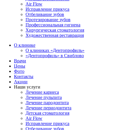
Air Flow
Исправление прикуса
Отбеливание зубов
Протезирование зубов
Профессиональная гигиена
Хирургическая стоматология
Художественная реставрация
О клинике
О клиниках «Дентопрофиль»
«Дентопрофиль» в Свиблово
Врачи
Цены
Фото
Контакты
Акции
Наши услуги
Лечение кариеса
Лечение пульпита
Лечение пародонтита
Лечение периодонтита
Детская стоматология
Air Flow
Исправление прикуса
Отбеливание зубов