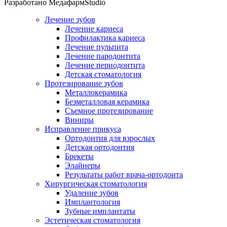
Разработано МедафармStudio
Лечение зубов
Лечение кариеса
Профилактика кариеса
Лечение пульпита
Лечение пародонтита
Лечение периодонтита
Детская стоматология
Протезирование зубов
Металлокерамика
Безметалловая керамика
Съемное протезирование
Виниры
Исправление прикуса
Ортодонтия для взрослых
Детская ортодонтия
Брекеты
Элайнеры
Результаты работ врача-ортодонта
Хирургическая стоматология
Удаление зубов
Имплантология
Зубные имплантаты
Эстетическая стоматология