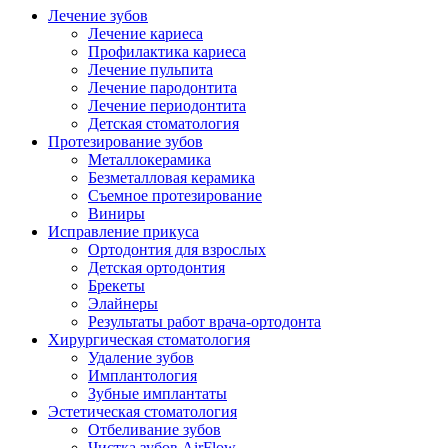
Лечение зубов
Лечение кариеса
Профилактика кариеса
Лечение пульпита
Лечение пародонтита
Лечение периодонтита
Детская стоматология
Протезирование зубов
Металлокерамика
Безметалловая керамика
Съемное протезирование
Виниры
Исправление прикуса
Ортодонтия для взрослых
Детская ортодонтия
Брекеты
Элайнеры
Результаты работ врача-ортодонта
Хирургическая стоматология
Удаление зубов
Имплантология
Зубные имплантаты
Эстетическая стоматология
Отбеливание зубов
Чистка зубов AirFlow