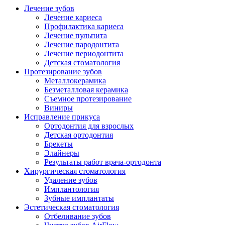
Лечение зубов
Лечение кариеса
Профилактика кариеса
Лечение пульпита
Лечение пародонтита
Лечение периодонтита
Детская стоматология
Протезирование зубов
Металлокерамика
Безметалловая керамика
Съемное протезирование
Виниры
Исправление прикуса
Ортодонтия для взрослых
Детская ортодонтия
Брекеты
Элайнеры
Результаты работ врача-ортодонта
Хирургическая стоматология
Удаление зубов
Имплантология
Зубные имплантаты
Эстетическая стоматология
Отбеливание зубов