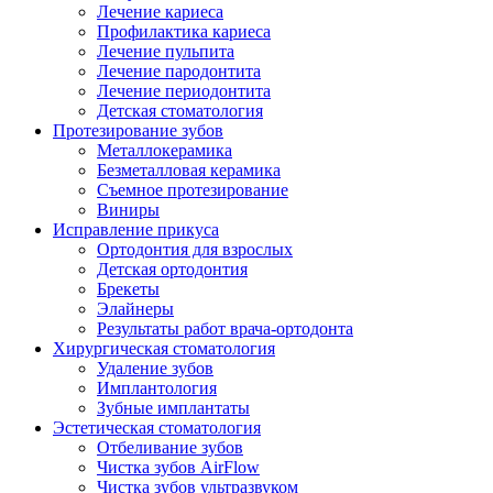
Лечение кариеса
Профилактика кариеса
Лечение пульпита
Лечение пародонтита
Лечение периодонтита
Детская стоматология
Протезирование зубов
Металлокерамика
Безметалловая керамика
Съемное протезирование
Виниры
Исправление прикуса
Ортодонтия для взрослых
Детская ортодонтия
Брекеты
Элайнеры
Результаты работ врача-ортодонта
Хирургическая стоматология
Удаление зубов
Имплантология
Зубные имплантаты
Эстетическая стоматология
Отбеливание зубов
Чистка зубов AirFlow
Чистка зубов ультразвуком