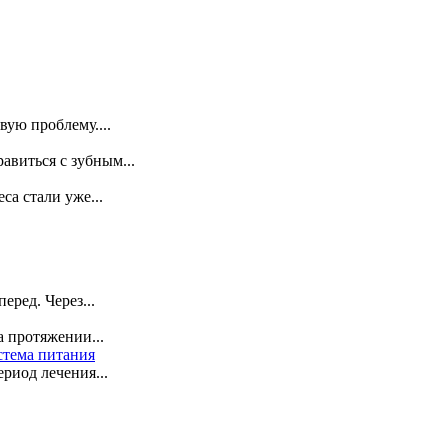
ую проблему....
авиться с зубным...
са стали уже...
ред. Через...
 протяжении...
стема питания
риод лечения...