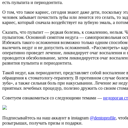
есть пульпита и периодонтита.
О том, что такое кариес, сегодня знают даже дети, поскольку э
человек забывает почистить зубы или ленится это селать, то 
кариес, который сначала воздействует на зубную эмаль, а пото
Сказать, что пульпит — редкая болезнь, к сожалению, нельзя. 
пульпитом. Основной симптом недуга — самопроизвольная остра
Избежать такого осложнения возможно только одним способом 
вылечить недуг и не допустить осложнений. «Рассмотреть» кар
оперативно проведет лечение, ликвидирует очаг воспаления и 
проводится обезболивание, затем ликвидируется очаг воспален
развития пульпита и периодонтита.
Такой недуг, как периодонтит, представляет собой воспаление 
обращения к стоматологу-терапевту. В противном случае боле
зуба», а также сильная боль при накусывании. Лечение же неду
приятных лечебных процедур, полезно дружить со своим стомат
Советуем ознакомиться со следующими темами —
недорогая с
Подписывайтесь на наш аккаунт в instagram
@dentoprofile
, что
розыгрышах, получать призы и подарки.