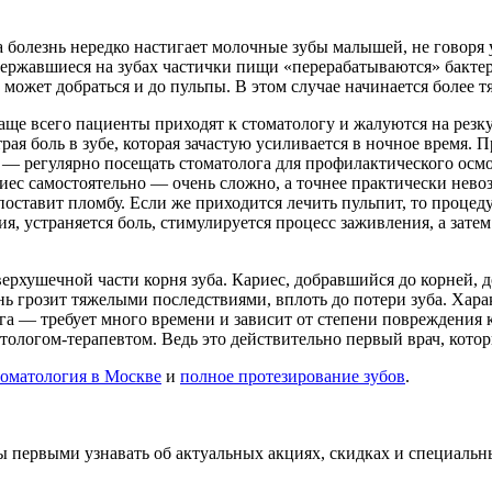
та болезнь нередко настигает молочные зубы малышей, не говоря 
задержавшиеся на зубах частички пищи «перерабатываются» бактер
м может добраться и до пульпы. В этом случае начинается более 
Чаще всего пациенты приходят к стоматологу и жалуются на резк
я боль в зубе, которая зачастую усиливается в ночное время. 
— регулярно посещать стоматолога для профилактического осмот
иес самостоятельно — очень сложно, а точнее практически нево
поставит пломбу. Если же приходится лечить пульпит, то проце
ия, устраняется боль, стимулируется процесс заживления, а за
верхушечной части корня зуба. Кариес, добравшийся до корней, 
знь грозит тяжелыми последствиями, вплоть до потери зуба. Х
га — требует много времени и зависит от степени повреждения к
ологом-терапевтом. Ведь это действительно первый врач, котор
томатология в Москве
и
полное протезирование зубов
.
бы первыми узнавать об актуальных акциях, скидках и специальн