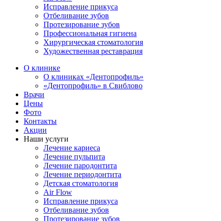
Исправление прикуса
Отбеливание зубов
Протезирование зубов
Профессиональная гигиена
Хирургическая стоматология
Художественная реставрация
О клинике
О клиниках «Дентопрофиль»
«Дентопрофиль» в Свиблово
Врачи
Цены
Фото
Контакты
Акции
Наши услуги
Лечение кариеса
Лечение пульпита
Лечение пародонтита
Лечение периодонтита
Детская стоматология
Air Flow
Исправление прикуса
Отбеливание зубов
Протезирование зубов