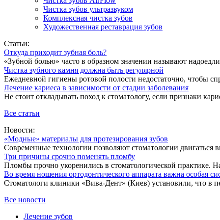
Чистка зубов AirFlow
Чистка зубов ультразвуком
Комплексная чистка зубов
Художественная реставрация зубов
Статьи:
Откуда приходит зубная боль?
«Зубной болью» часто в образном значении называют надоедлив
Чистка зубного камня должна быть регулярной
Ежедневной гигиены ротовой полости недостаточно, чтобы спр
Лечение кариеса в зависимости от стадии заболевания
Не стоит откладывать поход к стоматологу, если признаки карие
Все статьи
Новости:
«Модные» материалы для протезирования зубов
Современные технологии позволяют стоматологии двигаться впе
Три причины срочно поменять пломбу
Пломбы прочно укоренились в стоматологической практике. На
Во время ношения ортодонтического аппарата важна особая си
Стоматологи клиники «Вива-Дент» (Киев) установили, что в пе
Все новости
Лечение зубов