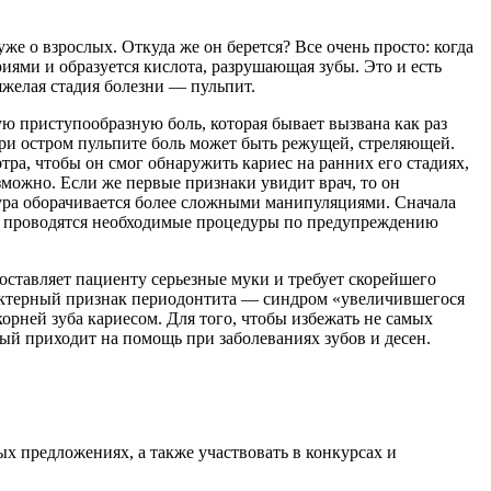
уже о взрослых. Откуда же он берется? Все очень просто: когда
иями и образуется кислота, разрушающая зубы. Это и есть
тяжелая стадия болезни — пульпит.
ую приступообразную боль, которая бывает вызвана как раз
При остром пульпите боль может быть режущей, стреляющей.
ра, чтобы он смог обнаружить кариес на ранних его стадиях,
зможно. Если же первые признаки увидит врач, то он
дура оборачивается более сложными манипуляциями. Сначала
тем проводятся необходимые процедуры по предупреждению
доставляет пациенту серьезные муки и требует скорейшего
арактерный признак периодонтита — синдром «увеличившегося
орней зуба кариесом. Для того, чтобы избежать не самых
ый приходит на помощь при заболеваниях зубов и десен.
ых предложениях, а также участвовать в конкурсах и