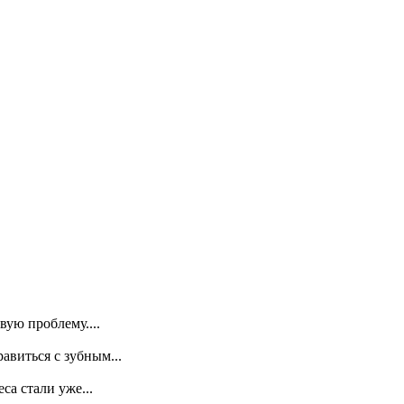
ую проблему....
авиться с зубным...
са стали уже...