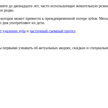
евяти до двенадцати лет, часто использующие жевательную рези
е редко.
, которое может привести к преждевременной потере зубов. Мех
и дня употребляют их дети.
т удаление зуба
и
частичный съемный протез
.
бы первыми узнавать об актуальных акциях, скидках и специальн