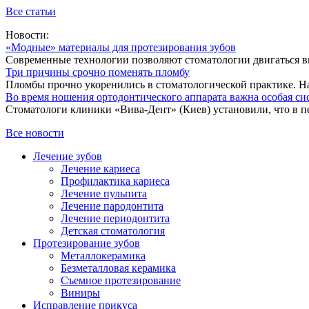
Все статьи
Новости:
«Модные» материалы для протезирования зубов
Современные технологии позволяют стоматологии двигаться впе
Три причины срочно поменять пломбу
Пломбы прочно укоренились в стоматологической практике. На
Во время ношения ортодонтического аппарата важна особая си
Стоматологи клиники «Вива-Дент» (Киев) установили, что в пе
Все новости
Лечение зубов
Лечение кариеса
Профилактика кариеса
Лечение пульпита
Лечение пародонтита
Лечение периодонтита
Детская стоматология
Протезирование зубов
Металлокерамика
Безметалловая керамика
Съемное протезирование
Виниры
Исправление прикуса