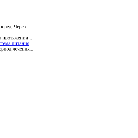
ред. Через...
 протяжении...
стема питания
риод лечения...