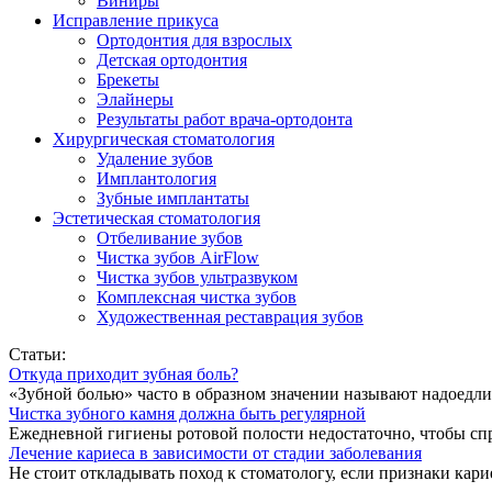
Виниры
Исправление прикуса
Ортодонтия для взрослых
Детская ортодонтия
Брекеты
Элайнеры
Результаты работ врача-ортодонта
Хирургическая стоматология
Удаление зубов
Имплантология
Зубные имплантаты
Эстетическая стоматология
Отбеливание зубов
Чистка зубов AirFlow
Чистка зубов ультразвуком
Комплексная чистка зубов
Художественная реставрация зубов
Статьи:
Откуда приходит зубная боль?
«Зубной болью» часто в образном значении называют надоедлив
Чистка зубного камня должна быть регулярной
Ежедневной гигиены ротовой полости недостаточно, чтобы спр
Лечение кариеса в зависимости от стадии заболевания
Не стоит откладывать поход к стоматологу, если признаки карие