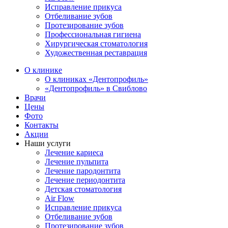
Исправление прикуса
Отбеливание зубов
Протезирование зубов
Профессиональная гигиена
Хирургическая стоматология
Художественная реставрация
О клинике
О клиниках «Дентопрофиль»
«Дентопрофиль» в Свиблово
Врачи
Цены
Фото
Контакты
Акции
Наши услуги
Лечение кариеса
Лечение пульпита
Лечение пародонтита
Лечение периодонтита
Детская стоматология
Air Flow
Исправление прикуса
Отбеливание зубов
Протезирование зубов