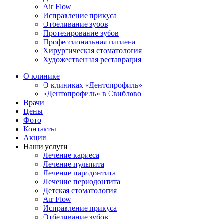
Air Flow
Исправление прикуса
Отбеливание зубов
Протезирование зубов
Профессиональная гигиена
Хирургическая стоматология
Художественная реставрация
О клинике
О клиниках «Дентопрофиль»
«Дентопрофиль» в Свиблово
Врачи
Цены
Фото
Контакты
Акции
Наши услуги
Лечение кариеса
Лечение пульпита
Лечение пародонтита
Лечение периодонтита
Детская стоматология
Air Flow
Исправление прикуса
Отбеливание зубов