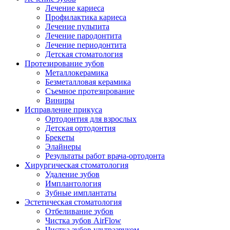
Лечение кариеса
Профилактика кариеса
Лечение пульпита
Лечение пародонтита
Лечение периодонтита
Детская стоматология
Протезирование зубов
Металлокерамика
Безметалловая керамика
Съемное протезирование
Виниры
Исправление прикуса
Ортодонтия для взрослых
Детская ортодонтия
Брекеты
Элайнеры
Результаты работ врача-ортодонта
Хирургическая стоматология
Удаление зубов
Имплантология
Зубные имплантаты
Эстетическая стоматология
Отбеливание зубов
Чистка зубов AirFlow
Чистка зубов ультразвуком