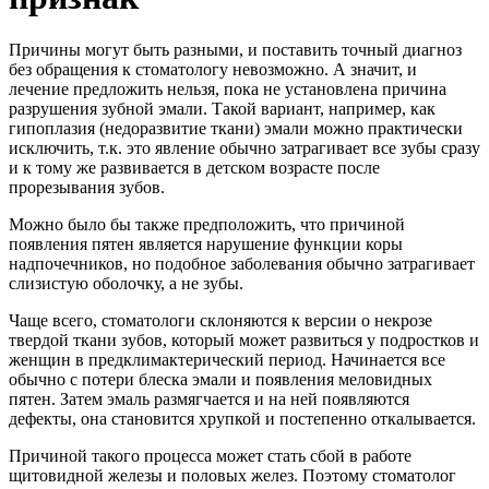
Причины могут быть разными, и поставить точный диагноз
без обращения к стоматологу невозможно. А значит, и
лечение предложить нельзя, пока не установлена причина
разрушения зубной эмали. Такой вариант, например, как
гипоплазия (недоразвитие ткани) эмали можно практически
исключить, т.к. это явление обычно затрагивает все зубы сразу
и к тому же развивается в детском возрасте после
прорезывания зубов.
Можно было бы также предположить, что причиной
появления пятен является нарушение функции коры
надпочечников, но подобное заболевания обычно затрагивает
слизистую оболочку, а не зубы.
Чаще всего, стоматологи склоняются к версии о некрозе
твердой ткани зубов, который может развиться у подростков и
женщин в предклимактерический период. Начинается все
обычно с потери блеска эмали и появления меловидных
пятен. Затем эмаль размягчается и на ней появляются
дефекты, она становится хрупкой и постепенно откалывается.
Причиной такого процесса может стать сбой в работе
щитовидной железы и половых желез. Поэтому стоматолог