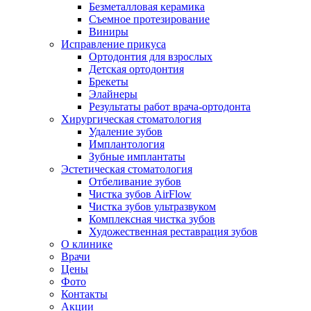
Безметалловая керамика
Съемное протезирование
Виниры
Исправление прикуса
Ортодонтия для взрослых
Детская ортодонтия
Брекеты
Элайнеры
Результаты работ врача-ортодонта
Хирургическая стоматология
Удаление зубов
Имплантология
Зубные имплантаты
Эстетическая стоматология
Отбеливание зубов
Чистка зубов AirFlow
Чистка зубов ультразвуком
Комплексная чистка зубов
Художественная реставрация зубов
О клинике
Врачи
Цены
Фото
Контакты
Акции