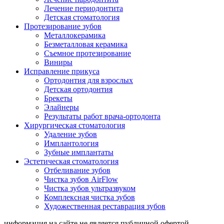
Лечение периодонтита
Детская стоматология
Протезирование зубов
Металлокерамика
Безметалловая керамика
Съемное протезирование
Виниры
Исправление прикуса
Ортодонтия для взрослых
Детская ортодонтия
Брекеты
Элайнеры
Результаты работ врача-ортодонта
Хирургическая стоматология
Удаление зубов
Имплантология
Зубные имплантаты
Эстетическая стоматология
Отбеливание зубов
Чистка зубов AirFlow
Чистка зубов ультразвуком
Комплексная чистка зубов
Художественная реставрация зубов
информация на сайте не является публичной офертой