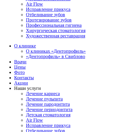
Air Flow
Исправление прикуса
Отбеливание зубов
Протезирование зубов
Профессиональная гигиена
Хирургическая стоматология
Художественная реставрация
О клинике
О клиниках «Дентопрофиль»
«Дентопрофиль» в Свиблово
Врачи
Цены
Фото
Контакты
Акции
Наши услуги
Лечение кариеса
Лечение пульпита
Лечение пародонтита
Лечение периодонтита
Детская стоматология
Air Flow
Исправление прикуса
Отбеливание зубов