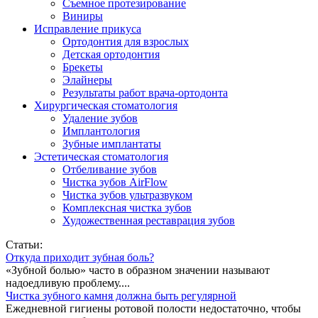
Съемное протезирование
Виниры
Исправление прикуса
Ортодонтия для взрослых
Детская ортодонтия
Брекеты
Элайнеры
Результаты работ врача-ортодонта
Хирургическая стоматология
Удаление зубов
Имплантология
Зубные имплантаты
Эстетическая стоматология
Отбеливание зубов
Чистка зубов AirFlow
Чистка зубов ультразвуком
Комплексная чистка зубов
Художественная реставрация зубов
Статьи:
Откуда приходит зубная боль?
«Зубной болью» часто в образном значении называют
надоедливую проблему....
Чистка зубного камня должна быть регулярной
Ежедневной гигиены ротовой полости недостаточно, чтобы