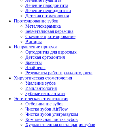
Лечение пульпита
Лечение пародонтита
Лечение периодонтита
Детская стоматология
Протезирование зубов
Металлокерамика
Безметалловая керамика
Съемное протезирование
Виниры
Исправление прикуса
Ортодонтия для взрослых
Детская ортодонтия
Брекеты
Элайнеры
Результаты работ врача-ортодонта
Хирургическая стоматология
Удаление зубов
Имплантология
Зубные имплантаты
Эстетическая стоматология
Отбеливание зубов
Чистка зубов AirFlow
Чистка зубов ультразвуком
Комплексная чистка зубов
Художественная реставрация зубов