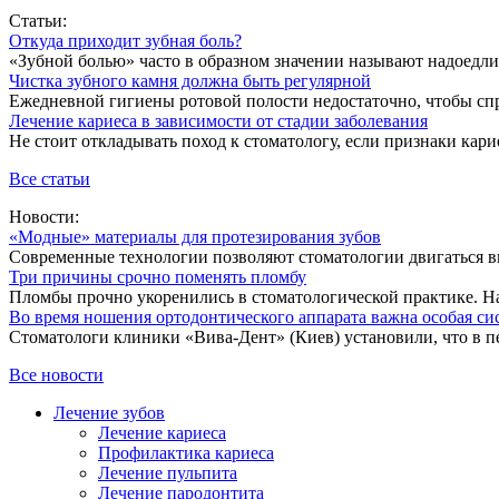
Статьи:
Откуда приходит зубная боль?
«Зубной болью» часто в образном значении называют надоедлив
Чистка зубного камня должна быть регулярной
Ежедневной гигиены ротовой полости недостаточно, чтобы спр
Лечение кариеса в зависимости от стадии заболевания
Не стоит откладывать поход к стоматологу, если признаки карие
Все статьи
Новости:
«Модные» материалы для протезирования зубов
Современные технологии позволяют стоматологии двигаться впе
Три причины срочно поменять пломбу
Пломбы прочно укоренились в стоматологической практике. На
Во время ношения ортодонтического аппарата важна особая си
Стоматологи клиники «Вива-Дент» (Киев) установили, что в пе
Все новости
Лечение зубов
Лечение кариеса
Профилактика кариеса
Лечение пульпита
Лечение пародонтита