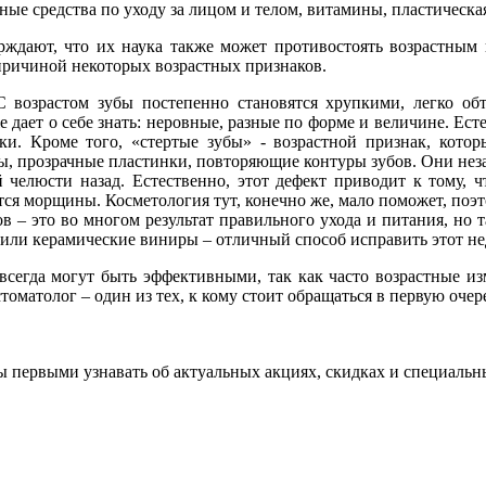
ные средства по уходу за лицом и телом, витамины, пластическ
рждают, что их наука также может противостоять возрастным 
причиной некоторых возрастных признаков.
С возрастом зубы постепенно становятся хрупкими, легко об
 дает о себе знать: неровные, разные по форме и величине. Ест
ки. Кроме того, «стертые зубы» - возрастной признак, кото
, прозрачные пластинки, повторяющие контуры зубов. Они неза
челюсти назад. Естественно, этот дефект приводит к тому, ч
тся морщины. Косметология тут, конечно же, мало поможет, поэ
в – это во многом результат правильного ухода и питания, но 
или керамические виниры – отличный способ исправить этот нед
сегда могут быть эффективными, так как часто возрастные из
томатолог – один из тех, к кому стоит обращаться в первую очер
бы первыми узнавать об актуальных акциях, скидках и специальн