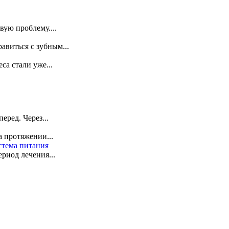
ую проблему....
авиться с зубным...
са стали уже...
ред. Через...
 протяжении...
стема питания
риод лечения...