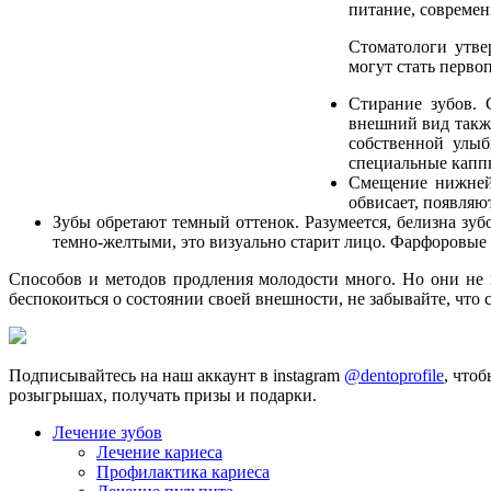
питание, современ
Стоматологи утве
могут стать перво
Стирание зубов. 
внешний вид также
собственной улыб
специальные каппы
Смещение нижней 
обвисает, появляю
Зубы обретают темный оттенок. Разумеется, белизна зубо
темно-желтыми, это визуально старит лицо. Фарфоровые 
Способов и методов продления молодости много. Но они не в
беспокоиться о состоянии своей внешности, не забывайте, что с
Подписывайтесь на наш аккаунт в instagram
@dentoprofile
, что
розыгрышах, получать призы и подарки.
Лечение зубов
Лечение кариеса
Профилактика кариеса