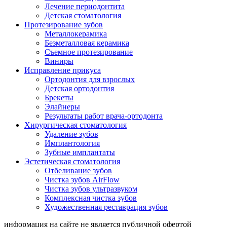
Лечение периодонтита
Детская стоматология
Протезирование зубов
Металлокерамика
Безметалловая керамика
Съемное протезирование
Виниры
Исправление прикуса
Ортодонтия для взрослых
Детская ортодонтия
Брекеты
Элайнеры
Результаты работ врача-ортодонта
Хирургическая стоматология
Удаление зубов
Имплантология
Зубные имплантаты
Эстетическая стоматология
Отбеливание зубов
Чистка зубов AirFlow
Чистка зубов ультразвуком
Комплексная чистка зубов
Художественная реставрация зубов
информация на сайте не является публичной офертой