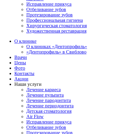
Исправление прикуса
Отбеливание зубов
Протезирование зубов
Профессиональная гигиена
Хирургическая стоматология
Художественная реставрация
О клинике
О клиниках «Дентопрофиль»
«Дентопрофиль» в Свиблово
Врачи
Цены
Фото
Контакты
Акции
Наши услуги
Лечение кариеса
Лечение пульпита
Лечение пародонтита
Лечение периодонтита
Детская стоматология
Air Flow
Исправление прикуса
Отбеливание зубов
Протезирование зубов