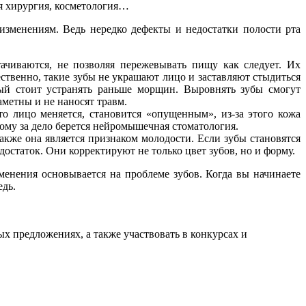
ая хирургия, косметология…
изменениям. Ведь нередко дефекты и недостатки полости рта
тачиваются, не позволяя пережевывать пищу как следует. Их
ественно, такие зубы не украшают лицо и заставляют стыдиться
рый стоит устранять раньше морщин. Выровнять зубы смогут
метны и не наносят травм.
то лицо меняется, становится «опущенным», из-за этого кожа
тому за дело берется нейромышечная стоматология.
также она является признаком молодости. Если зубы становятся
остаток. Они корректируют не только цвет зубов, но и форму.
менения основывается на проблеме зубов. Когда вы начинаете
едь.
ых предложениях, а также участвовать в конкурсах и