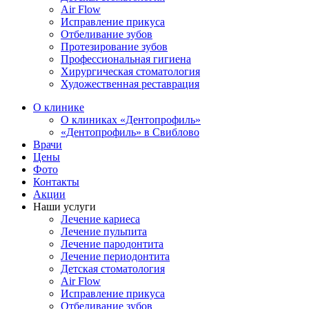
Air Flow
Исправление прикуса
Отбеливание зубов
Протезирование зубов
Профессиональная гигиена
Хирургическая стоматология
Художественная реставрация
О клинике
О клиниках «Дентопрофиль»
«Дентопрофиль» в Свиблово
Врачи
Цены
Фото
Контакты
Акции
Наши услуги
Лечение кариеса
Лечение пульпита
Лечение пародонтита
Лечение периодонтита
Детская стоматология
Air Flow
Исправление прикуса
Отбеливание зубов