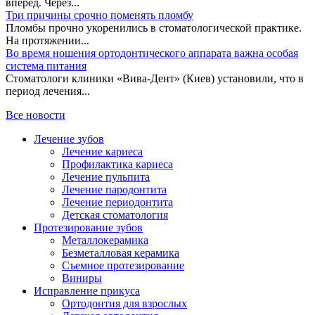
вперед. Через...
Три причины срочно поменять пломбу
Пломбы прочно укоренились в стоматологической практике.
На протяжении...
Во время ношения ортодонтического аппарата важна особая
система питания
Стоматологи клиники «Вива-Дент» (Киев) установили, что в
период лечения...
Все новости
Лечение зубов
Лечение кариеса
Профилактика кариеса
Лечение пульпита
Лечение пародонтита
Лечение периодонтита
Детская стоматология
Протезирование зубов
Металлокерамика
Безметалловая керамика
Съемное протезирование
Виниры
Исправление прикуса
Ортодонтия для взрослых