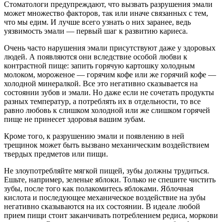
Стоматологи предупреждают, что вызвать разрушения эмали
может множество факторов, так или иначе связанных с тем,
что мы едим. И лучше всего узнать о них заранее, ведь
уязвимость эмали — первый шаг к развитию кариеса.
Очень часто нарушения эмали присутствуют даже у здоровых
людей. А появляются они вследствие особой любви к
контрастной пище: запить горячую картошку холодным
молоком, мороженое — горячим кофе или же горячий кофе —
холодной минералкой. Все это негативно сказывается на
состоянии зубов и эмали. Но даже если не сочетать продукты
разных температур, а потреблять их в отдельности, то все
равно любовь к слишком холодной или же слишком горячей
пище не принесет здоровья вашим зубам.
Кроме того, к разрушению эмали и появлению в ней
трещинок может быть вызвано механическим воздействием
твердых предметов или пищи.
Не злоупотребляйте мягкой пищей, зубы должны трудиться.
Ешьте, например, зеленые яблоки. Только не спешите чистить
зубы, после того как полакомитесь яблоками. Яблочная
кислота и последующее механическое воздействие на зубы
негативно сказываются на их состоянии. В идеале любой
прием пищи стоит заканчивать потреблением редиса, моркови