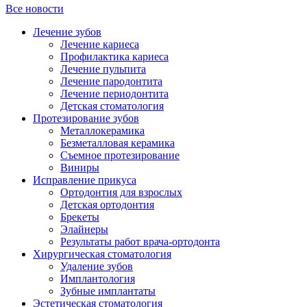
Все новости
Лечение зубов
Лечение кариеса
Профилактика кариеса
Лечение пульпита
Лечение пародонтита
Лечение периодонтита
Детская стоматология
Протезирование зубов
Металлокерамика
Безметалловая керамика
Съемное протезирование
Виниры
Исправление прикуса
Ортодонтия для взрослых
Детская ортодонтия
Брекеты
Элайнеры
Результаты работ врача-ортодонта
Хирургическая стоматология
Удаление зубов
Имплантология
Зубные имплантаты
Эстетическая стоматология