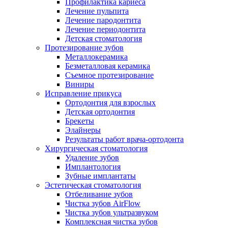
Профилактика кариеса
Лечение пульпита
Лечение пародонтита
Лечение периодонтита
Детская стоматология
Протезирование зубов
Металлокерамика
Безметалловая керамика
Съемное протезирование
Виниры
Исправление прикуса
Ортодонтия для взрослых
Детская ортодонтия
Брекеты
Элайнеры
Результаты работ врача-ортодонта
Хирургическая стоматология
Удаление зубов
Имплантология
Зубные имплантаты
Эстетическая стоматология
Отбеливание зубов
Чистка зубов AirFlow
Чистка зубов ультразвуком
Комплексная чистка зубов