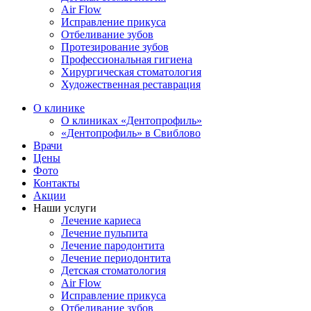
Air Flow
Исправление прикуса
Отбеливание зубов
Протезирование зубов
Профессиональная гигиена
Хирургическая стоматология
Художественная реставрация
О клинике
О клиниках «Дентопрофиль»
«Дентопрофиль» в Свиблово
Врачи
Цены
Фото
Контакты
Акции
Наши услуги
Лечение кариеса
Лечение пульпита
Лечение пародонтита
Лечение периодонтита
Детская стоматология
Air Flow
Исправление прикуса
Отбеливание зубов