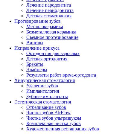
Лечение пародонтита
Лечение периодонтита
Детская стоматология
Протезирование зубов
Металлокерамика
Безметалловая керамика
Съемное протезирование
Виниры
Исправление прикуса
Ортодонтия для взрослых
Детская ортодонтия
Брекеты
Элайнеры
Результаты работ врача-ортодонта
Хирургическая стоматология
Удаление зубов
Имплантология
Зубные имплантаты
Эстетическая стоматология
Отбеливание зубов
Чистка зубов AirFlow
Чистка зубов ультразвуком
Комплексная чистка зубов
Художественная реставрация зубов